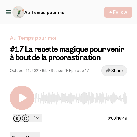
+ Follow
Au Temps pour moi
Au Temps pour moi
#17 La recette magique pour venir
à bout de la procrastination
Share
October 14, 2021
•
Bibi
•
Season 1
•
Episode 17
Use Left/Right to seek, Home/End to jump to st
0:00
|
16:49